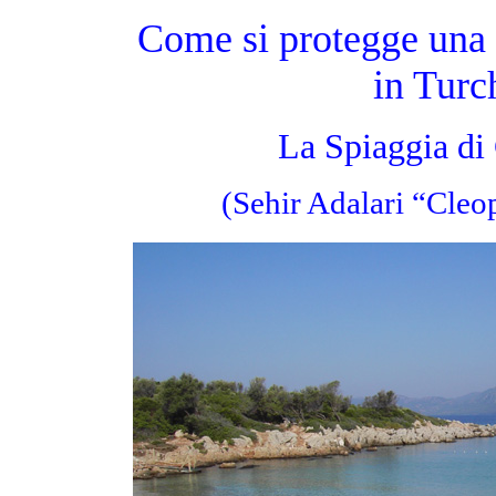
Come si protegge una 
in Turc
La Spiaggia di
(Sehir Adalari “Cleo