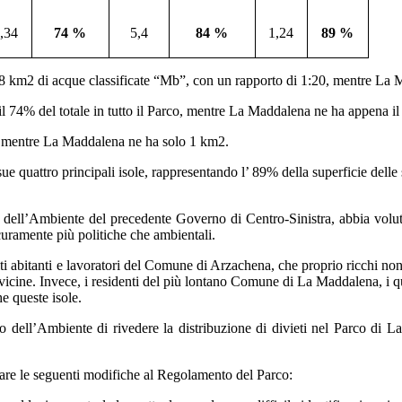
,34
74 %
5,4
84 %
1,24
89 %
28 km2 di acque classificate “Mb”, con un rapporto di 1:20, mentre La 
l 74% del totale in tutto il Parco, mentre La Maddalena ne ha appena i
m2, mentre La Maddalena ne ha solo 1 km2.
ue quattro principali isole, rappresentando l’ 89% della superficie dell
dell’Ambiente del precedente Governo di Centro-Sinistra, abbia voluto
curamente più politiche che ambientali.
i abitanti e lavoratori del Comune di Arzachena, che proprio ricchi non 
o vicine. Invece, i residenti del più lontano Comune di La Maddalena, i q
e queste isole.
tro dell’Ambiente di rivedere la distribuzione di divieti nel Parco di 
uare le seguenti modifiche al Regolamento del Parco: