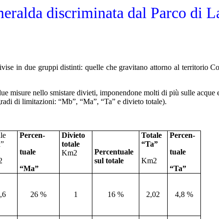
eralda discriminata dal Parco di 
se in due gruppi distinti: quelle che gravitano attorno al territorio 
ue misure nello smistare divieti, imponendone molti di più sulle acque 
 gradi di limitazioni: “Mb”, “Ma”, “Ta” e divieto totale).
le
Percen-
Divieto
Totale
Percen-
”
totale
“Ta”
tuale
Percentuale
tuale
Km2
2
sul totale
Km2
“Ma”
“Ta”
,6
26 %
1
16 %
2,02
4,8 %