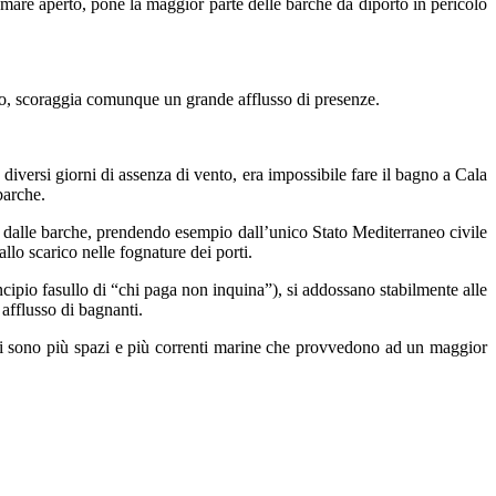
 mare aperto, pone la maggior parte delle barche da diporto in pericolo
ito, scoraggia comunque un grande afflusso di presenze.
diversi giorni di assenza di vento, era impossibile fare il bagno a Cala
 barche.
e dalle barche, prendendo esempio dall’unico Stato Mediterraneo civile
llo scarico nelle fognature dei porti.
ncipio fasullo di “chi paga non inquina”), si addossano stabilmente alle
afflusso di bagnanti.
e ci sono più spazi e più correnti marine che provvedono ad un maggior