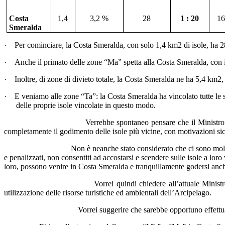
Costa
1,4
3,2 %
28
1 : 20
16
Smeralda
·
Per cominciare, la Costa Smeralda, con solo 1,4 km2 di isole, ha 
·
Anche il primato delle zone “Ma” spetta alla Costa Smeralda, con i
·
Inoltre, di zone di divieto totale, la Costa Smeralda ne ha 5,4 k
·
E veniamo alle zone “Ta”: la Costa Smeralda ha vincolato tutte le s
delle proprie isole vincolate in questo modo.
Verrebbe spontaneo pensare che il Ministro 
completamente il godimento delle isole più vicine, con motivazioni si
Non è neanche stato considerato che ci sono molt
e penalizzati, non consentiti ad accostarsi e scendere sulle isole a lor
loro, possono venire in Costa Smeralda e tranquillamente godersi anch
Vorrei quindi chiedere all’attuale Minis
utilizzazione delle risorse turistiche ed ambientali dell’Arcipelago.
Vorrei suggerire che sarebbe opportuno effett