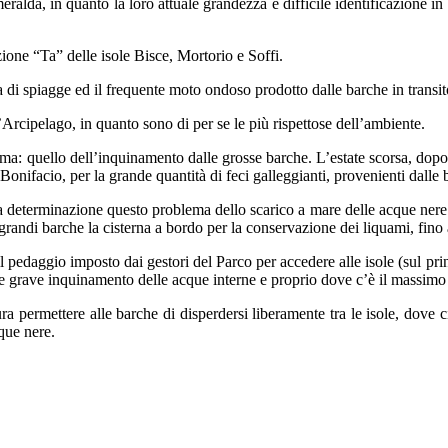
lda, in quanto la loro attuale grandezza e difficile identificazione in
zione “Ta” delle isole Bisce, Mortorio e Soffi.
a di spiagge ed il frequente moto ondoso prodotto dalle barche in trans
’Arcipelago, in quanto sono di per se le più rispettose dell’ambiente.
ma: quello dell’inquinamento dalle grosse barche. L’estate scorsa, dopo 
onifacio, per la grande quantità di feci galleggianti, provenienti dalle
ta determinazione questo problema dello scarico a mare delle acque ner
 grandi barche la cisterna a bordo per la conservazione dei liquami, fino a
l pedaggio imposto dai gestori del Parco per accedere alle isole (sul pri
nte grave inquinamento delle acque interne e proprio dove c’è il massimo 
ura permettere alle barche di disperdersi liberamente tra le isole, dov
que nere.