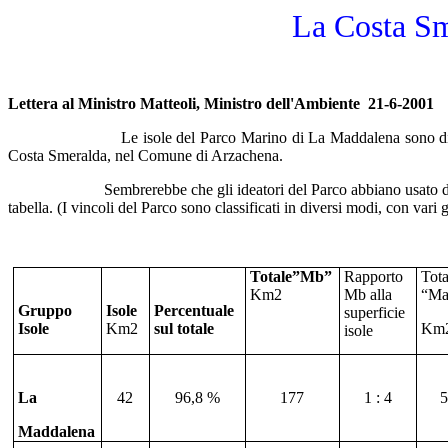
La Costa Sm
Lettera al Ministro Matteoli, Ministro dell'Ambiente 21-6-2001
Le isole del Parco Marino di La Maddalena sono divi
Costa Smeralda, nel Comune di Arzachena.
Sembrerebbe che gli ideatori del Parco abbiano usato d
tabella. (I vincoli del Parco sono classificati in diversi modi, con vari
Totale”Mb”
Rapporto
Tota
Km2
Mb alla
“Ma
Gruppo
Isole
Percentuale
superficie
Isole
Km2
sul totale
Km
isole
La
42
96,8 %
177
1 : 4
5
Maddalena