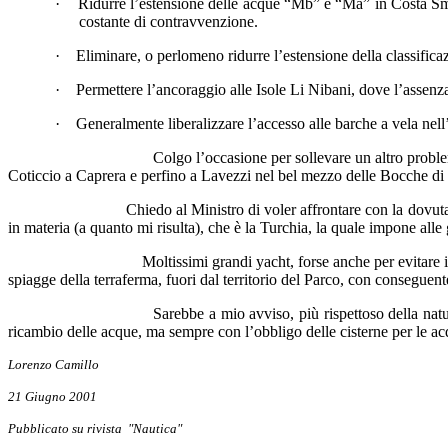
·
Ridurre l’estensione delle acque “Mb” e “Ma” in Costa Smera
costante di contravvenzione.
·
Eliminare, o perlomeno ridurre l’estensione della classifica
·
Permettere l’ancoraggio alle Isole Li Nibani, dove l’assenz
·
Generalmente liberalizzare l’accesso alle barche a vela nell
Colgo l’occasione per sollevare un altro proble
Coticcio a Caprera e perfino a Lavezzi nel bel mezzo delle Bocche di B
Chiedo al Ministro di voler affrontare con la dovu
in materia (a quanto mi risulta), che è la Turchia, la quale impone alle
Moltissimi grandi yacht, forse anche per evitare i
spiagge della terraferma, fuori dal territorio del Parco, con consegue
Sarebbe a mio avviso, più rispettoso della nat
ricambio delle acque, ma sempre con l’obbligo delle cisterne per le ac
Lorenzo Camillo
21 Giugno 2001
Pubblicato su rivista "Nautica"